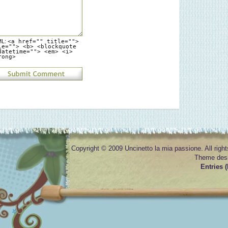
ML:
<a href="" title="">
le=""> <b> <blockquote
datetime=""> <em> <i>
rong>
Copyright © 2009 Uncinetto la mia passione. All righ
Theme des
Entries 