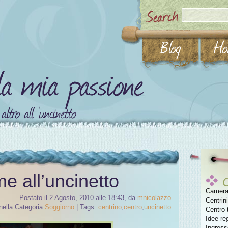
me all’uncinetto
Camera 
Postato il 2 Agosto, 2010 alle 18:43, da
mnicolazzo
Centrini
nella Categoria
Soggiorno
| Tags:
centrino
,
centro
,
uncinetto
Centro 
Idee re
Ingress