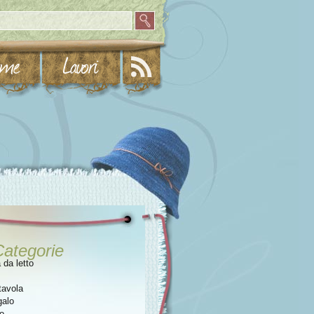
Categorie
da letto
tavola
galo
o