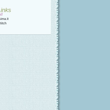
Links
ll
ima.it
titch