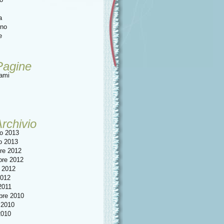
a
rno
e
Pagine
tami
rchivio
io 2013
o 2013
re 2012
re 2012
 2012
2012
2011
bre 2010
 2010
2010