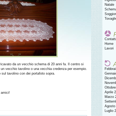
Natale
Schem
Soggio
Tovagli
Contat
Home
Lavori
A
ricavato da un vecchio schema di 20 anni fa. Il centro si
o, un vecchio tavolino o una vecchia credenza per esempio.
Febbra
 sul tavolino con dei portafoto sopra.
Gennai
Dicemb
Novemb
Ottobre
Aprile 
 amici!
Marzo 
Settem
Agosto
Luglio 