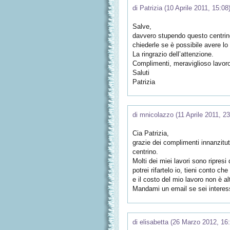
di Patrizia (10 Aprile 2011, 15:08
Salve,
davvero stupendo questo centrino
chiederle se è possibile avere l
La ringrazio dell’attenzione.
Complimenti, meraviglioso lavor
Saluti
Patrizia
di mnicolazzo (11 Aprile 2011, 23
Cia Patrizia,
grazie dei complimenti innanzitu
centrino.
Molti dei miei lavori sono ripresi
potrei rifartelo io, tieni conto 
e il costo del mio lavoro non è al
Mandami un email se sei interessa
di elisabetta (26 Marzo 2012, 16