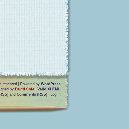
ts reserved | Powered by
WordPress
igned by
David Cole
|
Valid XHTML
(RSS)
and
Comments (RSS)
| Log in