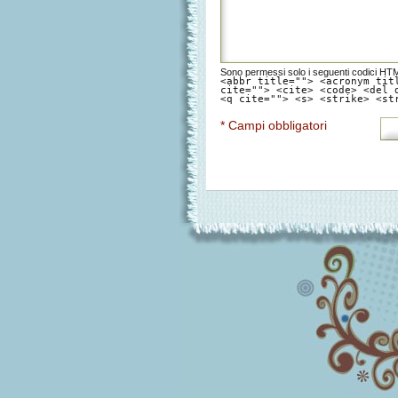
Sono permessi solo i seguenti codici HT
<abbr title=""> <acronym tit
cite=""> <cite> <code> <del 
<q cite=""> <s> <strike> <st
* Campi obbligatori