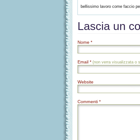
bellissimo lavoro come faccio pe
Lascia un 
Nome *
Email *
(non verra visualizzata o 
Website
Commenti *