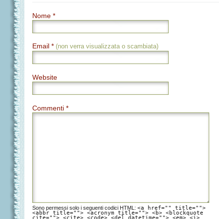
Nome *
Email *
(non verra visualizzata o scambiata)
Website
Commenti *
Sono permessi solo i seguenti codici HTML:
<a href="" title="">
<abbr title=""> <acronym title=""> <b> <blockquote
cite=""> <cite> <code> <del datetime=""> <em> <i>