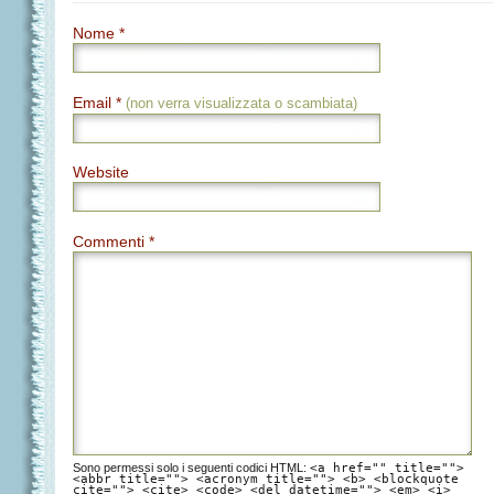
Nome *
Email *
(non verra visualizzata o scambiata)
Website
Commenti *
Sono permessi solo i seguenti codici HTML:
<a href="" title="">
<abbr title=""> <acronym title=""> <b> <blockquote
cite=""> <cite> <code> <del datetime=""> <em> <i>